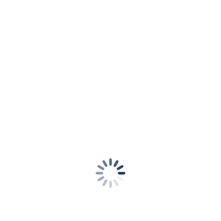
Impressum
Kontakt
Datenschutzerklärung
Cookie-Richtlinie (EU)
Informationen
+49-30-208 47 64 50
Montags bis Freitags 9 bis 17 Uhr
info@bvfk.tv
Fragen und Antworten
Kantstraße 152, 10623 Berlin