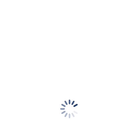
Impressum
Kontakt
Datenschutzerklärung
Cookie-Richtlinie (EU)
Informationen
+49-30-208 47 64 50
Montags bis Freitags 9 bis 17 Uhr
info@bvfk.tv
Fragen und Antworten
Kantstraße 152, 10623 Berlin