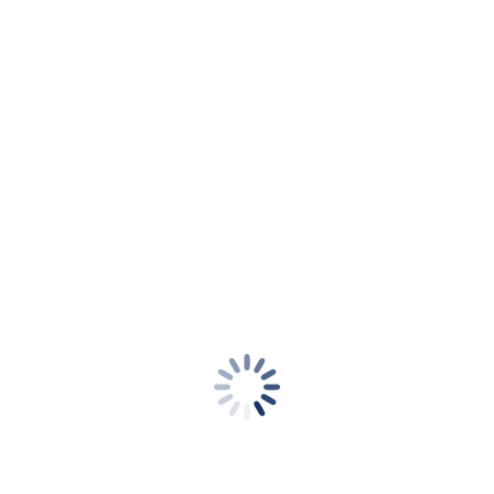
Impressum
Kontakt
Datenschutzerklärung
Cookie-Richtlinie (EU)
Informationen
+49-30-208 47 64 50
Montags bis Freitags 9 bis 17 Uhr
info@bvfk.tv
Fragen und Antworten
Kantstraße 152, 10623 Berlin